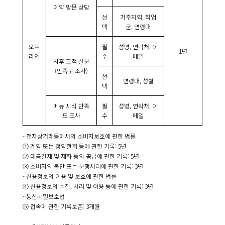
예약 방문 상담
선
거주지역, 직업
택
군, 연령대
오프
필
성명, 연락처, 이
1년
라인
수
메일
사후 고객 설문
(만족도 조사)
선
연령대, 성별
택
메뉴 시식 만족
필
성명, 연락처, 이
도 조사
수
메일
- 전자상거래등에서의 소비자보호에 관한 법률
① 계약 또는 청약철회 등에 관한 기록: 5년
② 대금결제 및 재화 등의 공급에 관한 기록: 5년
③ 소비자의 불만 또는 분쟁처리에 관한 기록: 3년
- 신용정보의 이용 및 보호에 관한 법률
④ 신용정보의 수집, 처리 및 이용 등에 관한 기록: 3년
- 통신비밀보호법
⑤ 접속에 관한 기록보존: 3개월